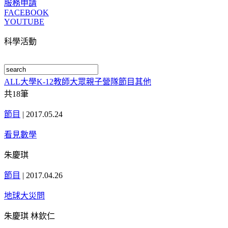
服務申請
FACEBOOK
YOUTUBE
科學活動
ALL
大學
K-12
教師
大眾
親子
營隊
節目
其他
共
18
筆
節目
|
2017.05.24
看見數學
朱慶琪
節目
|
2017.04.26
地球大災問
朱慶琪 林欽仁